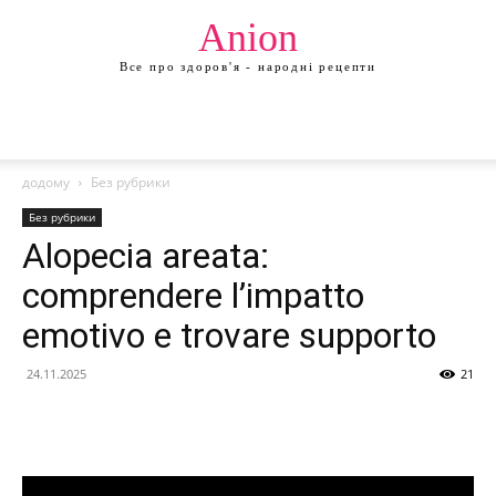
Anion
Все про здоров'я - народні рецепти
додому
Без рубрики
Без рубрики
Alopecia areata:
comprendere l’impatto
emotivo e trovare supporto
24.11.2025
21