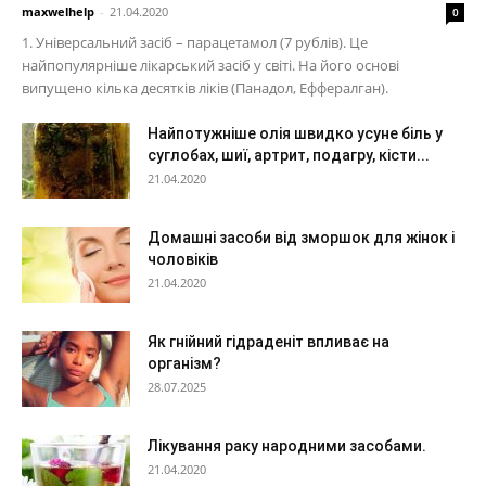
maxwelhelp
-
21.04.2020
0
1. Універсальний засіб – парацетамол (7 рублів). Це
найпопулярніше лікарський засіб у світі. На його основі
випущено кілька десятків ліків (Панадол, Еффералган).
Найпотужніше олія швидко усуне біль у
суглобах, шиї, артрит, подагру, кісти...
21.04.2020
Домашні засоби від зморшок для жінок і
чоловіків
21.04.2020
Як гнійний гідраденіт впливає на
організм?
28.07.2025
Лікування раку народними засобами.
21.04.2020