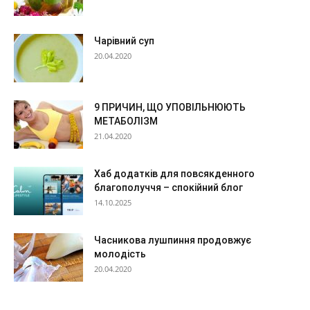
Чарівний суп
20.04.2020
9 ПРИЧИН, ЩО УПОВІЛЬНЮЮТЬ
МЕТАБОЛІЗМ
21.04.2020
Хаб додатків для повсякденного
благополуччя – спокійний блог
14.10.2025
Часникова лушпиння продовжує
молодість
20.04.2020