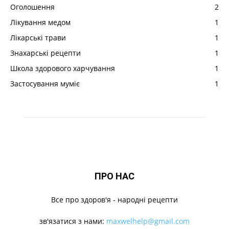
Оголошення
2
Лікування медом
1
Лікарські трави
1
Знахарські рецепти
1
Школа здорового харчування
1
Застосування муміє
1
ПРО НАС
Все про здоров'я - народні рецепти
зв'язатися з нами:
maxwelhelp@gmail.com