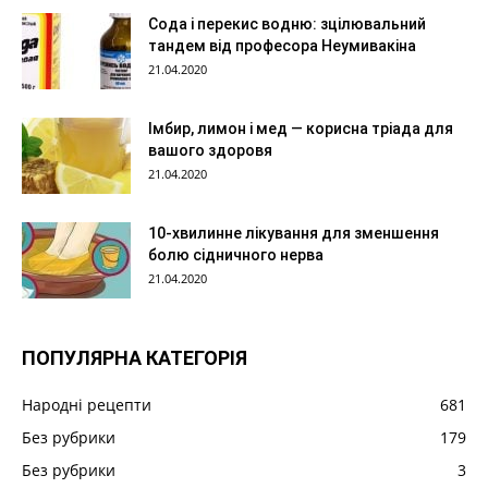
Сода і перекис водню: зцілювальний
тандем від професора Неумивакіна
21.04.2020
Імбир, лимон і мед — корисна тріада для
вашого здоровя
21.04.2020
10-хвилинне лікування для зменшення
болю сідничного нерва
21.04.2020
ПОПУЛЯРНА КАТЕГОРІЯ
Народні рецепти
681
Без рубрики
179
Без рубрики
3