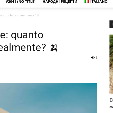
#2041 (NO TITLE)
НАРОДНІ РЕЦЕПТИ
ITALIANO
ontribuiscono realmente? 🍌
e: quanto
realmente? 🍌
6
В
ma