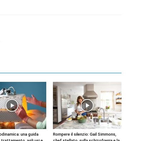
,
odinamica: una guida
Rompere il silenzio: Gail Simmons,
trattamento, agli usi e
chef stellato, sulla schizofrenia e la