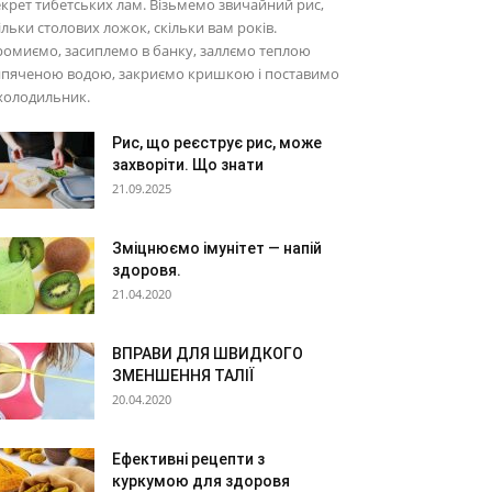
крет тибетських лам. Візьмемо звичайний рис,
ільки столових ложок, скільки вам років.
омиємо, засиплемо в банку, заллємо теплою
ипяченою водою, закриємо кришкою і поставимо
холодильник.
Рис, що реєструє рис, може
захворіти. Що знати
21.09.2025
Зміцнюємо імунітет — напій
здоровя.
21.04.2020
ВПРАВИ ДЛЯ ШВИДКОГО
ЗМЕНШЕННЯ ТАЛІЇ
20.04.2020
Ефективні рецепти з
куркумою для здоровя