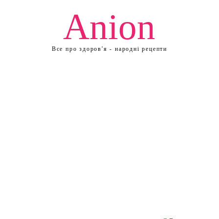
Anion
Все про здоров'я - народні рецепти