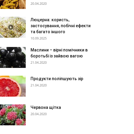
20.04.2020
Люцерна: користь,
застосування, побічні ефекти
та багато іншого
10.09.2025
Маслини – вірні помічники в
боротьбі із зайвою вагою
21.04.2020
Продукти поліпшують зір
21.04.2020
Червона щітка
20.04.2020