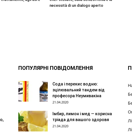
necessità di un dialogo aperto
ПОПУЛЯРНІ ПОВІДОМЛЕННЯ
П
Сода і перекис водню:
Н
зцілювальний тандем від
Б
професора Неумивакіна
21.04.2020
Б
О
Імбир, лимон і мед — корисна
o,
тріада для вашого здоровя
Л
21.04.2020
Л