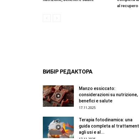
al recupero
ВИБІР РЕДАКТОРА
Manzo essiccato:
considerazioni su nutrizione,
benefici e salute
17.11.2025
Terapia fotodinamica: una
guida completa al trattament
agli usi e al...
17.11.2025