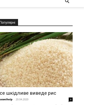
Популярні
се шкідливе виведе рис
xwelhelp
-
20.04.2020
0