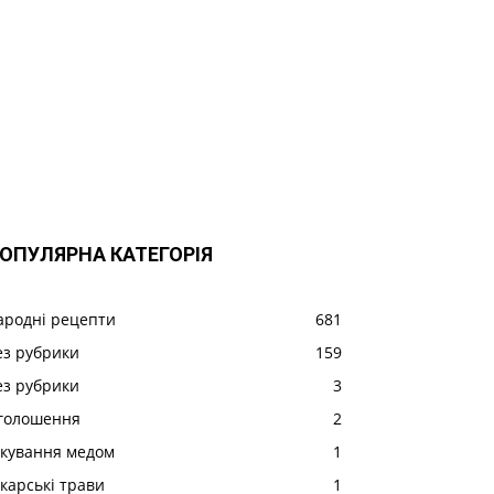
ОПУЛЯРНА КАТЕГОРІЯ
ародні рецепти
681
ез рубрики
159
ез рубрики
3
голошення
2
ікування медом
1
ікарські трави
1