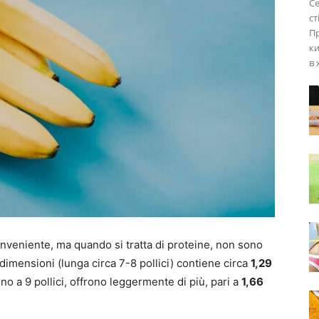
Се
ст
Пр
к
в 
veniente, ma quando si tratta di proteine, non sono
imensioni (lunga circa 7-8 pollici) contiene circa
1,29
ino a 9 pollici, offrono leggermente di più, pari a
1,66