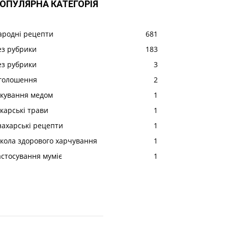
ОПУЛЯРНА КАТЕГОРІЯ
ародні рецепти
681
ез рубрики
183
ез рубрики
3
голошення
2
ікування медом
1
ікарські трави
1
нахарські рецепти
1
кола здорового харчування
1
астосування муміє
1