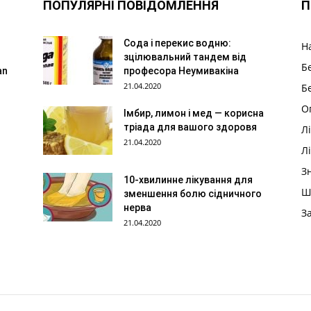
ПОПУЛЯРНІ ПОВІДОМЛЕННЯ
П
Сода і перекис водню:
Н
зцілювальний тандем від
Б
an
професора Неумивакіна
21.04.2020
Б
О
Імбир, лимон і мед — корисна
тріада для вашого здоровя
Л
21.04.2020
Л
З
10-хвилинне лікування для
Ш
зменшення болю сідничного
нерва
З
21.04.2020