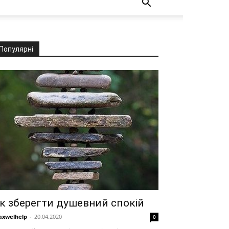
Популярні
к зберегти душевний спокій
xwelhelp
-
20.04.2020
0