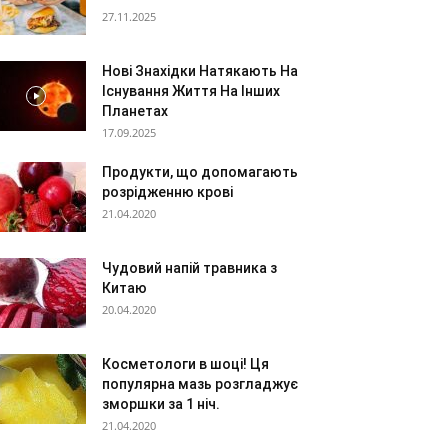
27.11.2025
Нові Знахідки Натякають На
Існування Життя На Інших
Планетах
17.09.2025
Продукти, що допомагають
розрідженню крові
21.04.2020
Чудовий напій травника з
Китаю
20.04.2020
Косметологи в шоці! Ця
популярна мазь розгладжує
зморшки за 1 ніч.
21.04.2020