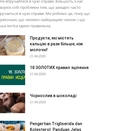
 Не втручайтеся в чужі справи. Більшість з нас
ворює собі проблеми тим, що занадто часто
ручається в чужі справи. Ми робимо це, тому що
ереконані, що чинимо найкращим чином, і що
ша логіка єдино правильна.
Продукти, які містять
кальцію в рази більше, ніж
молочні!
21.04.2020
18 ЗОЛОТИХ правил зцілення
21.04.2020
Чорнослив в шоколаді
21.04.2020
Pengertian Trigliserida dan
Kolesterol: Panduan Jelas