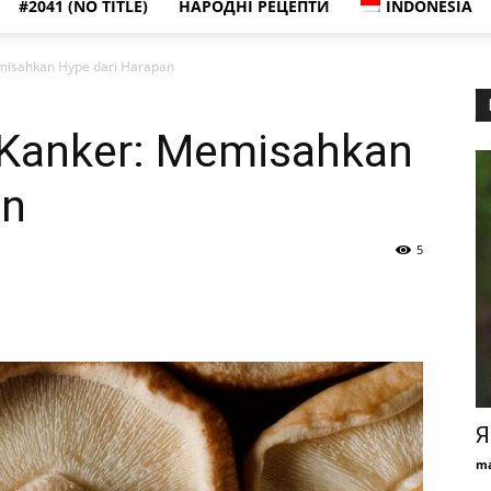
#2041 (NO TITLE)
НАРОДНІ РЕЦЕПТИ
INDONESIA
misahkan Hype dari Harapan
 Kanker: Memisahkan
an
5
Я
ma