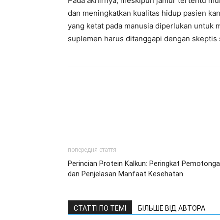
Pada akhirnya, meskipun jamur tertentu 
dan meningkatkan kualitas hidup pasien kan
yang ketat pada manusia diperlukan untuk
suplemen harus ditanggapi dengan skeptis 
попередня стаття
Perincian Protein Kalkun: Peringkat Pemotong
dan Penjelasan Manfaat Kesehatan
СТАТТІ ПО ТЕМІ
БІЛЬШЕ ВІД АВТОРА