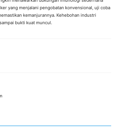
mungkin menawarkan dukungan imunologi sederhana
ker yang menjalani pengobatan konvensional, uji coba
 memastikan kemanjurannya. Kehebohan industri
sampai bukti kuat muncul.
an