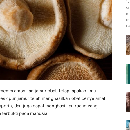
1.
ст
вт
п
на
t mempromosikan jamur obat, tetapi apakah ilmu
skipun jamur telah menghasilkan obat penyelamat
losporin, dan juga dapat menghasilkan racun yang
 terbukti pada manusia.