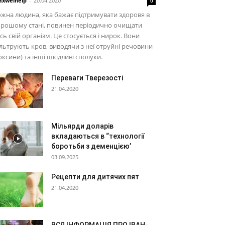
xwelhelp
-
20.04.2020
0
жна людина, яка бажає підтримувати здоровя в
орошому стані, повинен періодично очищати
сь свій організм. Це стосується і нирок. Вони
льтрують кров, виводячи з неї отруйні речовини
оксини) та інші шкідливі сполуки.
Переваги Тверезості
21.04.2020
Мільярди доларів
вкладаються в “технології
боротьби з деменцією’
03.09.2025
Рецепти для дитячих пят
21.04.2020