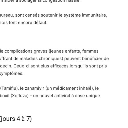
t aider à soulager la congestion nasale.
sureau, sont censés soutenir le système immunitaire,
tes font encore défaut.
de complications graves (jeunes enfants, femmes
ffrant de maladies chroniques) peuvent bénéficier de
ecin. Ceux-ci sont plus efficaces lorsqu’ils sont pris
s symptômes.
 (Tamiflu), le zanamivir (un médicament inhalé), le
boxil (Xofluza) – un nouvel antiviral à dose unique
jours 4 à 7)