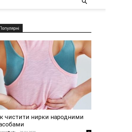
Популярні
к чистити нирки народними
асобами