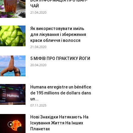
ВСЯ ІНФОРМАЦІЯ ПРО ІВАН-
ЧАЙ
21.04.2020
Як використовувати хміль
для лікування і збереження
краси обличчя і волосся
21.04.2020
5 МІФІВ ПРО ПРАКТИКУ ЙОГИ
20.04.2020
Humana enregistre un bénéfice
de 195 millions de dollars dans
un...
07.11.2025
Нові Знахідки Натякають На
Існування Життя На Інших
Планетах