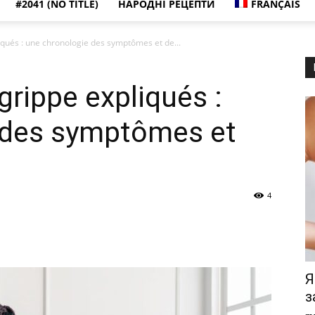
#2041 (NO TITLE)
НАРОДНІ РЕЦЕПТИ
FRANÇAIS
iqués : une chronologie des symptômes et de...
grippe expliqués :
 des symptômes et
4
Я
з