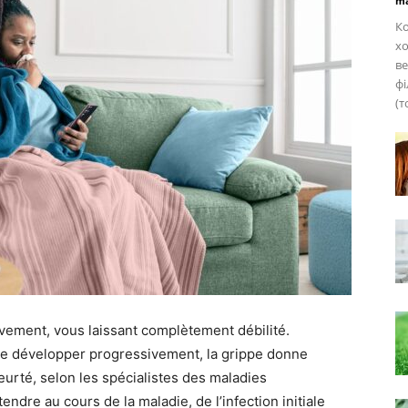
ma
Ко
х
ве
фі
(т
vement, vous laissant complètement débilité.
se développer progressivement, la grippe donne
urté, selon les spécialistes des maladies
tendre au cours de la maladie, de l’infection initiale