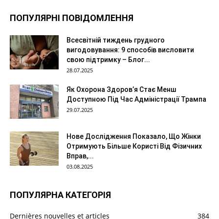
ПОПУЛЯРНІ ПОВІДОМЛЕННЯ
Всесвітній тиждень грудного
вигодовування: 9 способів висловити
свою підтримку – Блог...
28.07.2025
Як Охорона Здоров’я Стає Менш
Доступною Під Час Адміністрації Трампа
29.07.2025
Нове Дослідження Показало, Що Жінки
Отримують Більше Користі Від Фізичних
Вправ,...
03.08.2025
ПОПУЛЯРНА КАТЕГОРІЯ
Dernières nouvelles et articles
384