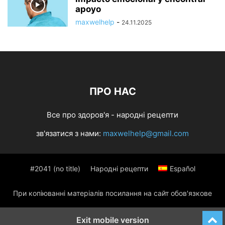
apoyo
maxwelhelp
-
24.11.2025
ПРО НАС
Все про здоров'я - народні рецепти
зв'язатися з нами:
maxwelhelp@gmail.com
#2041 (no title)
Народні рецепти
Español
При копіюванні матеріалів посилання на сайт обов'язкове
Exit mobile version