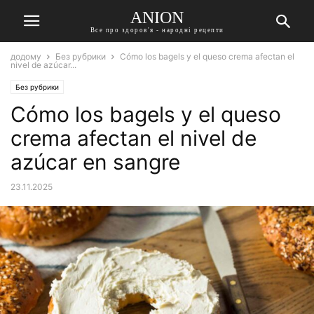
ANION
Все про здоров'я - народні рецепти
додому
Без рубрики
Cómo los bagels y el queso crema afectan el
nivel de azúcar...
Без рубрики
Cómo los bagels y el queso
crema afectan el nivel de
azúcar en sangre
23.11.2025