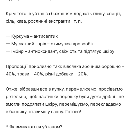
Крім того, в убтан за бажанням додають глину, спеції,
сіль, кава, рослинні екстракти і т. п.
— Куркума – антисептик
— Мускатний горіх – стимулює кровообіг
— Імбир – антиоксидант, свіжість та підтягує шкіру
Пропорції приблизно такі: вівсянка або інша борошно –
40%, трави – 40%, різні добавки – 20%.
Отже, зібравши все в купку, перемелюємо, просіваємо
ретельно, щоб частинки порошку були дуже дрібні і не
змогли подряпати шкіру, перемішуємо, перекладаємо
в баночку, ставимо у ванну. Готово!
* Як вмиваються убтаном?