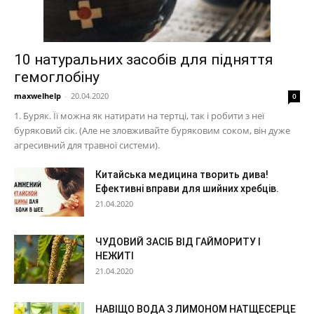
10 натуральних засобів для підняття
гемоглобіну
maxwelhelp
-
20.04.2020
0
1. Буряк. Її можна як натирати на тертці, так і робити з неї
буряковий сік. (Але не зловживайте буряковим соком, він дуже
агресивний для травної системи).
Китайська медицина творить дива!
Ефективні вправи для шийних хребців.
21.04.2020
ЧУДОВИЙ ЗАСІБ ВІД ГАЙМОРИТУ І
НЕЖИТІ
21.04.2020
НАВІЩО ВОДА З ЛИМОНОМ НАТЩЕСЕРЦЕ