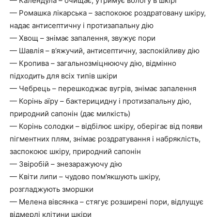
— Календула – очищає, утримує вологу в шкірі
— Ромашка лікарська – заспокоює роздратовану шкіру,
надає антисептичну і протизапальну дію
— Хвощ – знімає запалення, звужує пори
— Шавлія – в’яжучий, антисептичну, заспокійливу дію
— Кропива – загальнозміцнюючу дію, відмінно
підходить для всіх типів шкіри
— Чебрець – перешкоджає вугрів, знімає запалення
— Корінь аїру – бактерицидну і протизапальну дію,
природний сапонін (дає милкість)
— Корінь солодки – відбілює шкіру, оберігає від появи
пігментних плям, знімає роздратування і набряклість,
заспокоює шкіру, природний сапонін
— Звіробій – знезаражуючу дію
— Квіти липи – чудово пом’якшують шкіру,
розгладжують зморшки
— Мелена вівсянка – стягує розширені пори, відлущує
відмерлі клітини шкіри