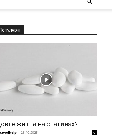
Популярні
овге життя на статинах?
xwelhelp
-
23.10.2025
0