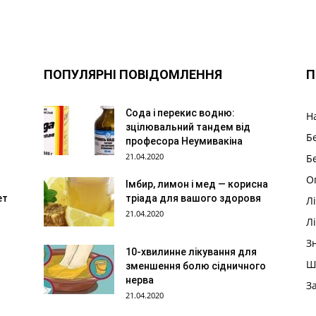
ПОПУЛЯРНІ ПОВІДОМЛЕННЯ
П
Сода і перекис водню:
Н
зцілювальний тандем від
Б
професора Неумивакіна
21.04.2020
Б
О
Імбир, лимон і мед — корисна
ет
тріада для вашого здоровя
Л
21.04.2020
Л
З
10-хвилинне лікування для
Ш
зменшення болю сідничного
нерва
З
21.04.2020