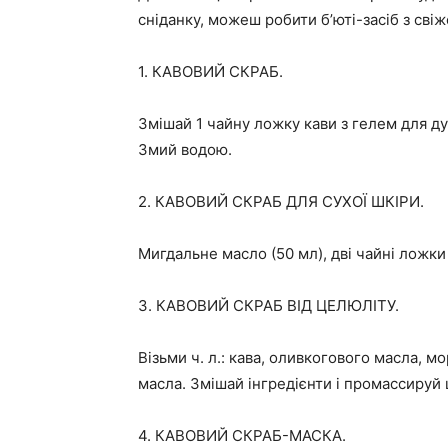
сніданку, можеш робити б’юті-засіб з сві
1. КАВОВИЙ СКРАБ.
Змішай 1 чайну ложку кави з гелем для д
Змий водою.
2. КАВОВИЙ СКРАБ ДЛЯ СУХОЇ ШКІРИ.
Мигдальне масло (50 мл), дві чайні ложки 
3. КАВОВИЙ СКРАБ ВІД ЦЕЛЮЛІТУ.
Візьми ч. л.: кава, оливкогового масла, м
масла. Змішай інгредієнти і промассируй 
4. КАВОВИЙ СКРАБ-МАСКА.