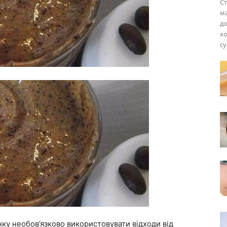
Ст
ма
до
хо
су
нку необов’язково використовувати відходи від