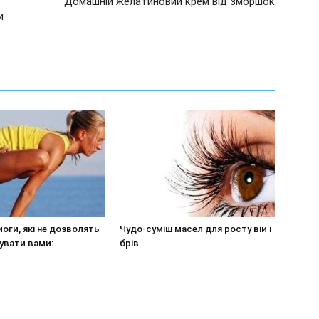
Домашній желатиновий крем від зморшок
и
йоги, які не дозволять
Чудо-суміш масел для росту вій і
увати вами:
брів