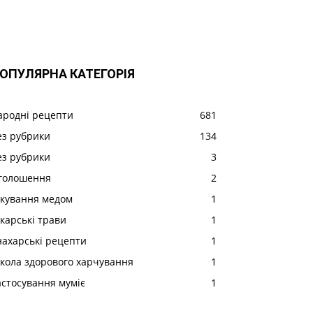
ОПУЛЯРНА КАТЕГОРІЯ
ародні рецепти
681
ез рубрики
134
ез рубрики
3
голошення
2
ікування медом
1
ікарські трави
1
нахарські рецепти
1
кола здорового харчування
1
астосування муміє
1