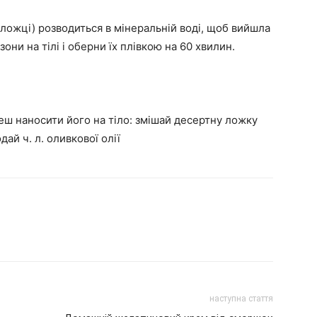
 ложці) розводиться в мінеральній воді, щоб вийшла
ни на тілі і оберни їх плівкою на 60 хвилин.
еш наносити його на тіло: змішай десертну ложку
й ч. л. оливкової олії
наступна стаття