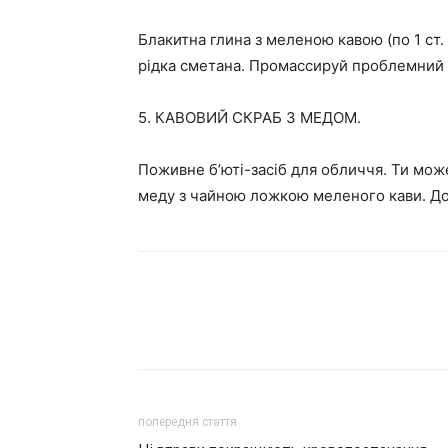
Блакитна глина з меленою кавою (по 1 ст.
рідка сметана. Промассируй проблемний зо
5. КАВОВИЙ СКРАБ З МЕДОМ.
Поживне б’юті-засіб для обличчя. Ти мож
меду з чайною ложкою меленого кави. Дода
попередня стаття