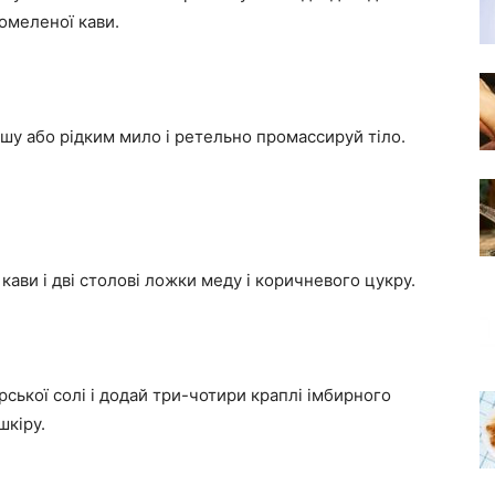
жомеленої кави.
ушу або рідким мило і ретельно промассируй тіло.
кави і дві столові ложки меду і коричневого цукру.
орської солі і додай три-чотири краплі імбирного
шкіру.