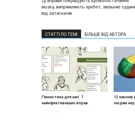
Ці вправи покращують кровопостачання
мозку, випрямляють хребет, звільняє судин
від затискачів
СТАТТІ ПО ТЕМІ
БІЛЬШЕ ВІД АВТОРА
Гімнастика для шиї. 7
12 законів 
найефективніших вправ.
людям кер