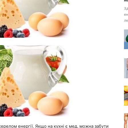
ma
Зд
ен
лю
джерелом енергії. Якщо на кухні є мед, можна забути