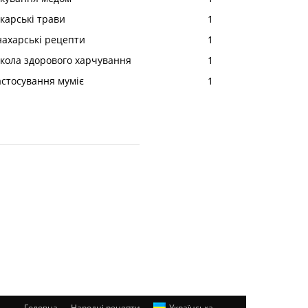
ікарські трави
1
нахарські рецепти
1
кола здорового харчування
1
астосування муміє
1
Головна
Народні рецепти
Українська