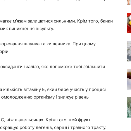
помагає м’язам залишатися сильними. Крім того, банан
зик виникнення інсульту.
захворювання шлунка та кишечника. При цьому
орій.
тиоксиданти і залізо, яке допоможе тобі збільшити
а кількість вітаміну Е, який бере участь у процесі
яє омолодженню організму і знижує рівень
 С, ніж в апельсинах. Крім того, цей фрукт
окращує роботу легенів, серця і травного тракту.