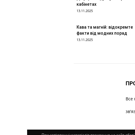
кабінетах
13.11.2025
Кава та магній: відокремте
факти від модних порад
13.11.2025
ПР
Все 
зв'я
При копіюванні матеріалів посилання на сайт обов