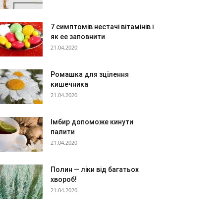
7 симптомів нестачі вітамінів і
як ee заповнити
21.04.2020
Ромашка для зцілення
кишечника
21.04.2020
Імбир допоможе кинути
палити
21.04.2020
Полин — ліки від багатьох
хвороб!
21.04.2020