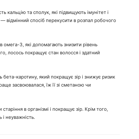
сть кальцію та сполук, які підвищують імунітет і
 — відмінний спосіб перекусити в розпал робочого
ів омега-3, які допомагають знизити рівень
ого, лосось покращує стан волосся і здатний
ть бета-каротину, який покращує зір і знижує ризик
аще засвоювалася, їж її зі сметаною чи
старіння в організмі і покращує зір. Крім того,
 і неуважність.