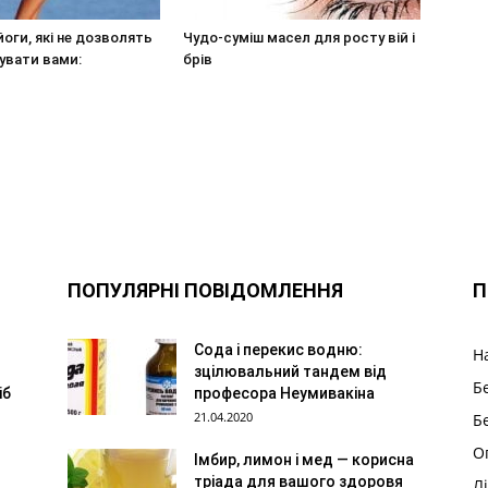
йоги, які не дозволять
Чудо-суміш масел для росту вій і
увати вами:
брів
ПОПУЛЯРНІ ПОВІДОМЛЕННЯ
П
Сода і перекис водню:
Н
зцілювальний тандем від
Б
іб
професора Неумивакіна
21.04.2020
Б
О
Імбир, лимон і мед — корисна
тріада для вашого здоровя
Л