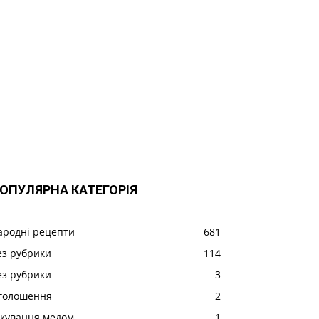
ОПУЛЯРНА КАТЕГОРІЯ
ародні рецепти
681
ез рубрики
114
ез рубрики
3
голошення
2
ікування медом
1