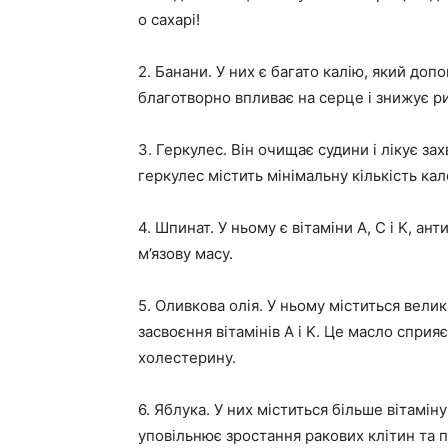
o сахарі!
2. Банани. У них є багато калію, який до
благотворно впливає на серце і знижує ри
3. Геркулес. Він очищає судини і лікує 
геркулес містить мінімальну кількість кал
4. Шпинат. У ньому є вітаміни А, С і K, ан
м’язову масу.
5. Оливкова олія. У ньому міститься велик
засвоєння вітамінів А і K. Це масло спри
холестерину.
6. Яблука. У них міститься більше вітаміну
уповільнює зростання ракових клітин та п