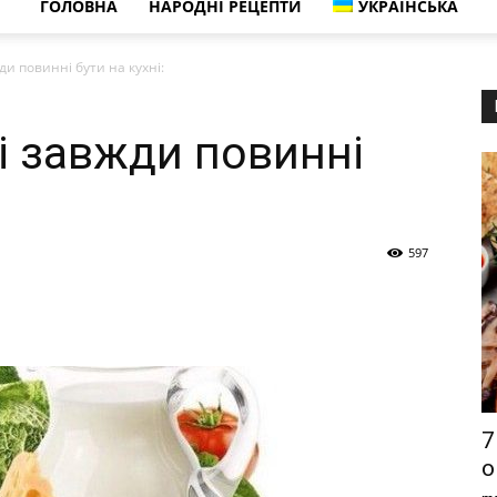
ГОЛОВНА
НАРОДНІ РЕЦЕПТИ
УКРАЇНСЬКА
жди повинні бути на кухні:
кі завжди повинні
597
7
о