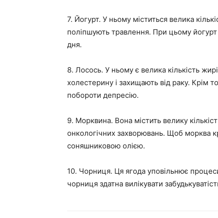
7. Йогурт. У ньому міститься велика кількі
поліпшують травлення. При цьому йогурт
дня.
8. Лосось. У ньому є велика кількість жир
холестерину і захищають від раку. Крім т
побороти депресію.
9. Морквина. Вона містить велику кількіс
онкологічних захворювань. Щоб морква кр
соняшниковою олією.
10. Чорниця. Ця ягода уповільнює процеси 
чорниця здатна вилікувати забудькуватість