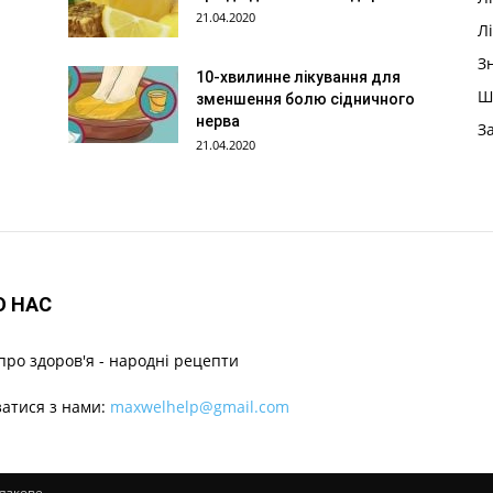
21.04.2020
Л
З
10-хвилинне лікування для
Ш
зменшення болю сідничного
нерва
З
21.04.2020
О НАС
про здоров'я - народні рецепти
затися з нами:
maxwelhelp@gmail.com
'язкове