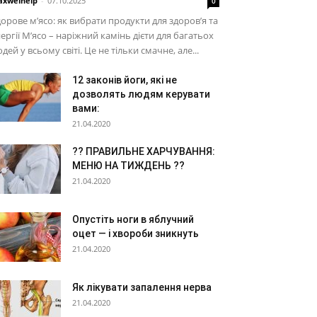
xwelhelp
-
07.10.2025
0
орове м’ясо: як вибрати продукти для здоров’я та
ергії М’ясо – наріжний камінь дієти для багатьох
дей у ​​всьому світі. Це не тільки смачне, але...
12 законів йоги, які не
дозволять людям керувати
вами:
21.04.2020
?? ПРАВИЛЬНЕ ХАРЧУВАННЯ:
МЕНЮ НА ТИЖДЕНЬ ??
21.04.2020
Опустіть ноги в яблучний
оцет — і хвороби зникнуть
21.04.2020
Як лікувати запалення нерва
21.04.2020