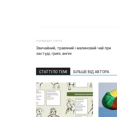
попередня стаття
Звичайний, травяний і малиновий чай при
застуді, грипі, ангіні
СТАТТІ ПО ТЕМІ
БІЛЬШЕ ВІД АВТОРА