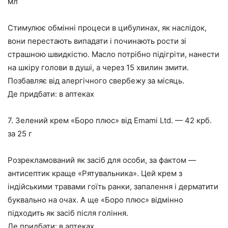
мл
Стимулює обмінні процеси в цибулинах, як наслідок,
вони перестають випадати і починають рости зі
страшною швидкістю. Масло потрібно підігріти, нанести
на шкіру голови в душі, а через 15 хвилин змити.
Позбавляє від алергічного свербежу за місяць.
Де придбати: в аптеках
7. Зелений крем «Боро плюс» від Emami Ltd. — 42 крб.
за 25 г
Розрекламований як засіб для особи, за фактом —
антисептик краще «Рятувальника». Цей крем з
індійськими травами гоїть ранки, запалення і дерматити
буквально на очах. А ще «Боро плюс» відмінно
підходить як засіб після гоління.
Де придбати: в аптеках