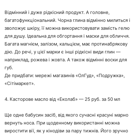
Відмінний і дуже рідкісний продукт. А головне,
багатофункціональний. Чорна глина відмінно милиться і
зволожує шкіру, її можна використовувати замість гелю
для душу. Ідеальна для обгортання і маски для обличчя.
Багата магнієм, залізом, кальцієм, має протинабрякову
дію. До речі, у цієї марки є інші рідкісні види глин —
наприклад, рожева і жовта. А також відмінні воски для
губ.
Де придбати: мережі магазинів «ОлГуд», «Подружка»,
«Сітімаркет».
4. Касторове масло від «Еколаб» — 25 руб. за 50 мл
Ще одне бабусин засіб, від якого сучасні красуні марно
вернуть носа. При щоденному використанні можна
виростити вії, як у кінодіви за пару тижнів. Його зручно