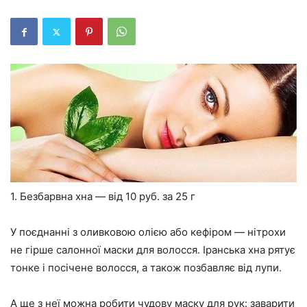
1. Безбарвна хна — від 10 руб. за 25 г
У поєднанні з оливковою олією або кефіром — нітрохи
не гірше салонної маски для волосся. Іранська хна рятує
тонке і посічене волосся, а також позбавляє від лупи.
А ще з неї можна робити чудову маску для рук: заварити