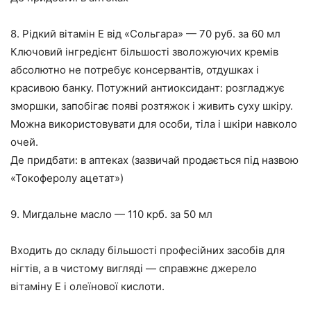
8. Рідкий вітамін Е від «Сольгара» — 70 руб. за 60 мл
Ключовий інгредієнт більшості зволожуючих кремів
абсолютно не потребує консервантів, отдушках і
красивою банку. Потужний антиоксидант: розгладжує
зморшки, запобігає появі розтяжок і живить суху шкіру.
Можна використовувати для особи, тіла і шкіри навколо
очей.
Де придбати: в аптеках (зазвичай продається під назвою
«Токоферолу ацетат»)
9. Мигдальне масло — 110 крб. за 50 мл
Входить до складу більшості професійних засобів для
нігтів, а в чистому вигляді — справжнє джерело
вітаміну Е і олеїнової кислоти.