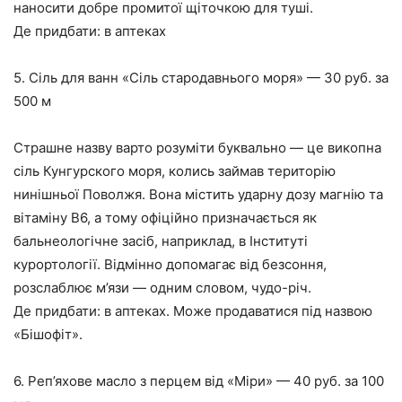
наносити добре промитої щіточкою для туші.
Де придбати: в аптеках
5. Сіль для ванн «Сіль стародавнього моря» — 30 руб. за
500 м
Страшне назву варто розуміти буквально — це викопна
сіль Кунгурского моря, колись займав територію
нинішньої Поволжя. Вона містить ударну дозу магнію та
вітаміну B6, а тому офіційно призначається як
бальнеологічне засіб, наприклад, в Інституті
курортології. Відмінно допомагає від безсоння,
розслаблює м’язи — одним словом, чудо-річ.
Де придбати: в аптеках. Може продаватися під назвою
«Бішофіт».
6. Реп’яхове масло з перцем від «Міри» — 40 руб. за 100