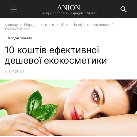
ANION
Все про здоров'я - народні рецепти
додому
Народні рецепти
10 коштів ефективної дешевої
екокосметики
Народні рецепти
10 коштів ефективної
дешевої екокосметики
21.04.2020