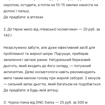
окропом, остудити, а потім на 10-15 хвилин нанести на
долоні і пальці.
Де придбати: в аптеках
2. Дігтярне мило від «Невської косметики» — 20 руб. за
140 г
Незаслужено забуте, але дуже ефективний засіб для
проблемної та жирної шкіри. Підсушує, прибирає
запалення і загоює ранки. Натуральний березовий
дьоготь, який входить до його складу, — потужний
антисептик. Деякі косметологи навіть рекомендують
мити таким милом голову при жирній себореї. З мінусів
— сильний запах дьогтю, який багатьом не подобається.
Де придбати: в будь-якій аптеці.
3. Чорна глина від DNC Swiss — 25 руб. за 300 м